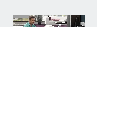
Vloerbedekking
Contact
A : Oude bredaseweg 26
P : Etten Leur
T :
076-5022747
E :
dinaraamdecoratie@planet.nl