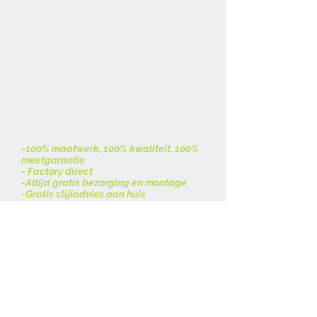
1) Wij komen vrijblijvend bij u langs voor
een goed en eerlijk advies.
2) Wij komen bij u inmeten.
3) Wij maken vrijblijvend een offerte
4) Wij bieden u een uitgebreide garantie
5)Wij hangen uw raamdecoratie keurig
Waarom wij?
-100% maatwerk, 100% kwaliteit, 100%
meetgarantie
- Factory direct
-Altijd gratis bezorging en montage
-Gratis stijladvies aan huis
-100% klanttevredenheidsgarantie
-Snelle levering
Contact