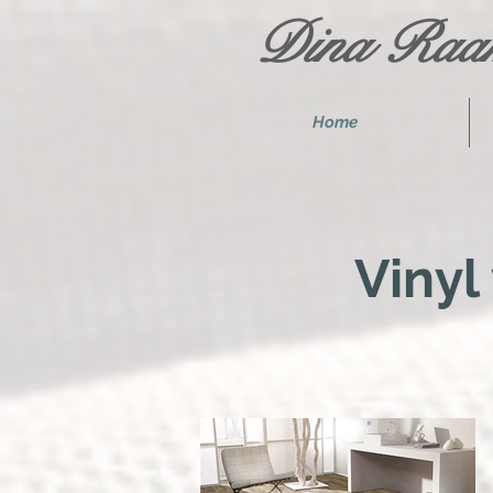
Dina Raam
Home
Vinyl