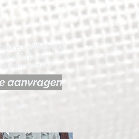
irect
en
vrijblijvend
atis
offerte aan of
ek onze winkel!
te aanvragen