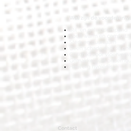
Wat zijn de voordelen va
Stil en geluiddempend
Voelt warm en comforta
Sterk en duurzaam
Geen schade aan de ond
Geschikt voor vloerverw
Gemakkelijk in onderho
Heel erg hygiënisch
Contact