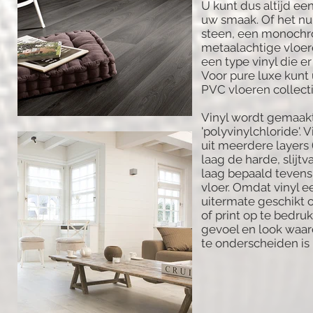
U kunt dus altijd ee
uw smaak. Of het nu 
steen, een monochr
metaalachtige vloere
een type vinyl die er 
Voor pure luxe kunt
PVC vloeren collect
Vinyl wordt gemaakt
'polyvinylchloride'.
uit meerdere layers 
laag de harde, slijtv
laag bepaald tevens 
vloer. Omdat vinyl ee
uitermate geschikt 
of print op te bedruk
gevoel en look waard
te onderscheiden is