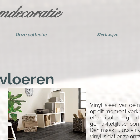
decoratie
Onze collectie
Werkwijze
 vloeren
Vinyl is één van de 
op dit moment verkri
effen, isoleren goed
gemakkelijk schoon
Dan maakt u uw viny
vinyl is dat er zo on