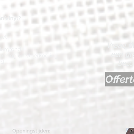
n Vinyl?
bel
Vraag
d
ergrond.
een
gr
arming en vloerkoeling
ud
bezo
Offer
Openingstijden: