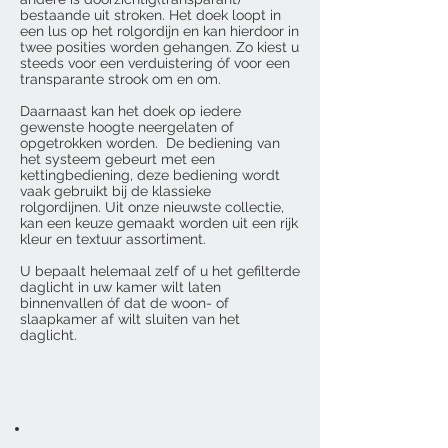
bestaande uit stroken. Het doek loopt in
een lus op het rolgordijn en kan hierdoor in
twee posities worden gehangen. Zo kiest u
steeds voor een verduistering óf voor een
transparante strook om en om.
Daarnaast kan het doek op iedere
gewenste hoogte neergelaten of
opgetrokken worden. De bediening van
het systeem gebeurt met een
kettingbediening, deze bediening wordt
vaak gebruikt bij de klassieke
rolgordijnen. Uit onze nieuwste collectie,
kan een keuze gemaakt worden uit een rijk
kleur en textuur assortiment.
U bepaalt helemaal zelf of u het gefilterde
daglicht in uw kamer wilt laten
binnenvallen óf dat de woon- of
slaapkamer af wilt sluiten van het
daglicht.
Wat zijn de voordelen van Duo
rolgordijnen?
Een duo – rolgordijn is helemaal naar
uw eigen wensen samen te stellen;