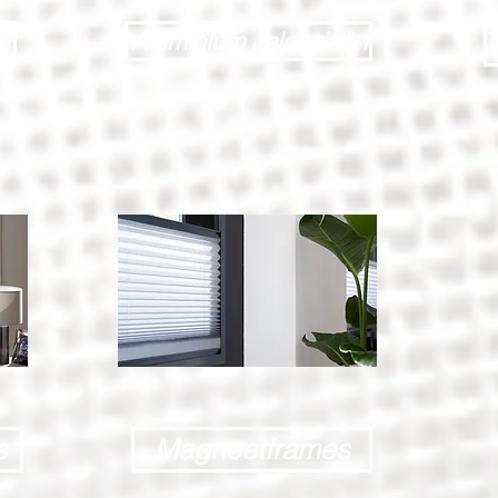
Aluminium Jaloezieën
n
s
Magneetframes