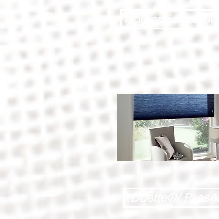
Houten jaloezieë
Duette®/ Plissé