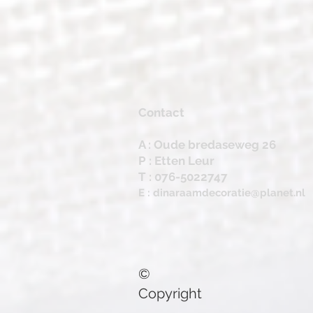
Contact
A : Oude bredaseweg 26
P : Etten Leur
T : 076-5022747
E :
dinaraamdecoratie@planet.nl
©
Copyright