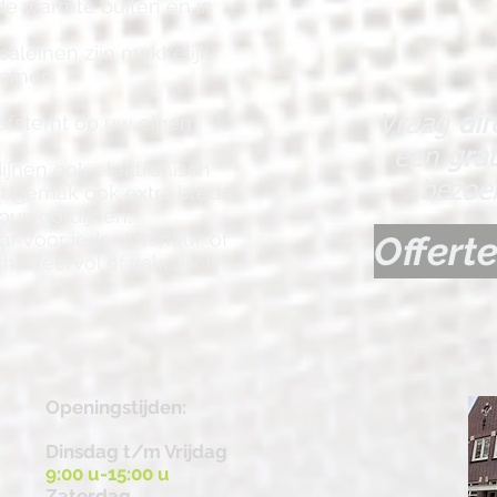
de warmte buiten en in
aleinen zijn makkelijk
nemen;
u afstemt op uw eigen
Vraag
dir
een
gra
jnen ook elektronisch
bezoek
et gemak ook extra brede
ouwgordijnen;
r voor ieder interieur, of
Offert
, sfeervol of zakelijk is!
Openingstijden:
Dinsdag t/m Vrijdag
9:00 u-15:00 u
Zaterdag