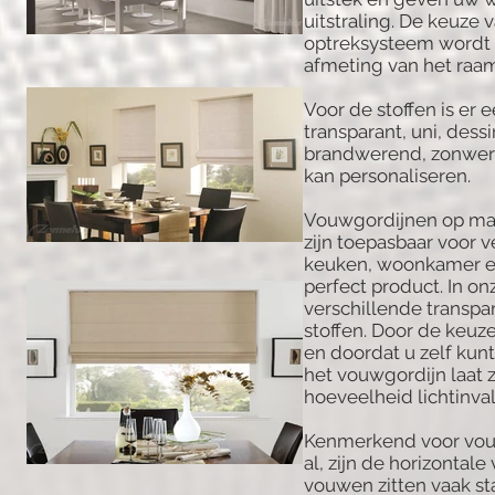
uitstraling. De keuze v
optreksysteem wordt
afmeting van het raam
Voor de stoffen is er 
transparant, uni, dess
brandwerend, zonweren
kan personaliseren.
Vouwgordijnen op maa
zijn toepasbaar voor v
keuken, woonkamer en
perfect product. In on
verschillende transpar
stoffen. Door de keuze
en doordat u zelf kun
het vouwgordijn laat z
hoeveelheid lichtinva
Kenmerkend voor vou
al, zijn de horizontale
vouwen zitten vaak st