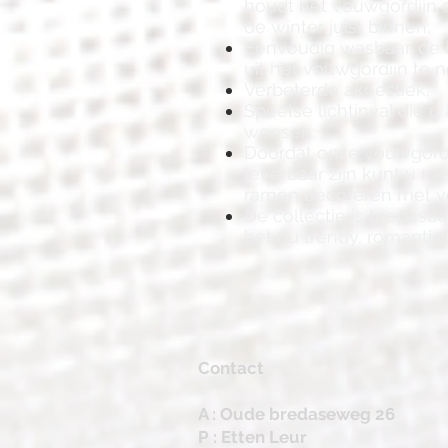
houdt het vouwgordijn 
de winter juist binnen;
Eenvoudig wasbaar, de b
uit het vouwgordijn te 
Verbeterde akoestiek;
Speelse lichtinval die 
wensen;
Doordat onze vouwgordi
leverbaar zijn kunt u m
ramen decoreren met v
De collectie is toepasbaa
het nu trendy, romantisch
Contact
A : Oude bredaseweg 26
P : Etten Leur