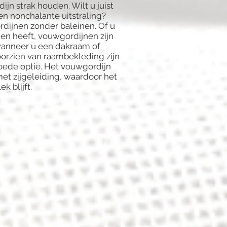
jn strak houden. Wilt u juist
n nonchalante uitstraling?
dijnen zonder baleinen. Of u
men heeft, vouwgordijnen zijn
s wanneer u een dakraam of
oorzien van raambekleding zijn
ede optie. Het vouwgordijn
et zijgeleiding, waardoor het
k blijft.