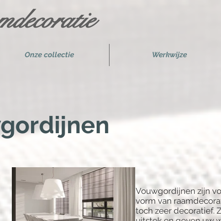
decoratie
Onze collectie
Werkwijze
gordijnen
Vouwgordijnen zijn voo
vorm van raamdecorati
toch zeer decoratief. 
uitstek en geven uw 