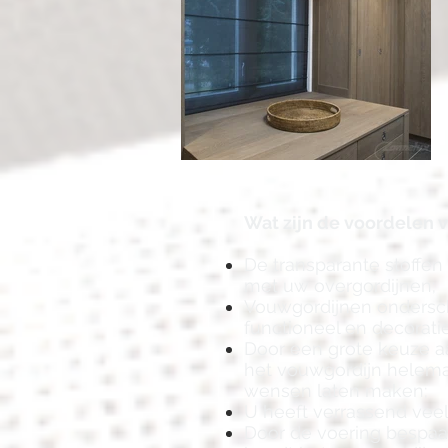
Wat zijn de voordelen 
De transparante stoffen
met uw overgordijnen;
Vouwgordijnen ondersc
functioneel en decorati
Door een grote keuze a
het vouwgordijn helema
wensen laten maken;
U heeft verrassend veel
Door de voering bespaar