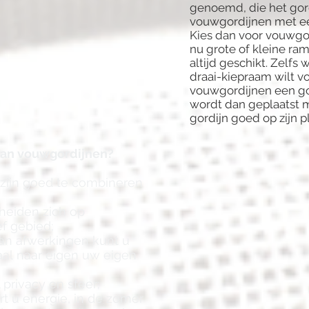
genoemd, die het gordi
vouwgordijnen met ee
Kies dan voor vouwgor
nu grote of kleine ra
altijd geschikt. Zelf
draai-kiepraam wilt v
vouwgordijnen een go
wordt dan geplaatst m
gordijn goed op zijn ple
van vouwgordijnen?
 zijn goed te combineren
heiden zich op
ef gebied;
an afwerkingen kunt u
al naar eigen uw eigen
 privacy en sfeer;
t u energie, in de zomer