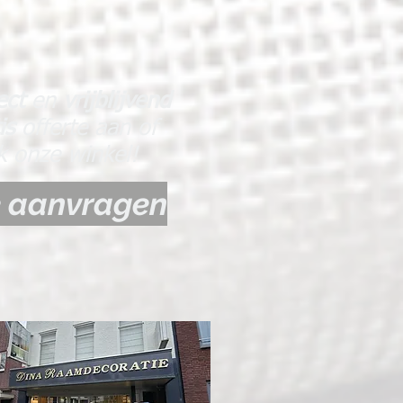
ect
en
vrijblijvend
tis
offerte aan of
 onze winkel!
e aanvragen