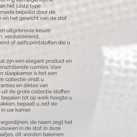
an het juiste type
 mede bepaald door de
 en het gewicht van de stof.
een uitgebreide keuze:
in, verduisterend,
d of zelfs printstoffen die u
t zijn een elegant product en
erschillende ruimtes. Voor
 slaapkamer is het een
ze collectie vindt u
anties en diktes van
 uit de grote collectie stoffen
t bepalen tot op welk hoogte u
akken, bepaalt u zelf de
l in uw kamer.
wgordijnen, de naam zegt het
 vouwen in de stof. In deze
aafjes, dit worden baleinen