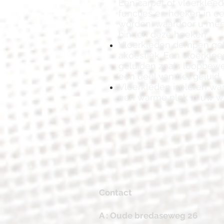
Een carpet of vloerkleed
functies en hoeken in 
worden, waardoor u mee
binnen deze hoeken.
Vloerkleden dempen gel
akoestiek.
Een vloerklee
geluiden zoals loopbew
een deel van het geluid.
Vloerkleden isoleren wa
een warme plek in uw 
Contact
A : Oude bredaseweg 26