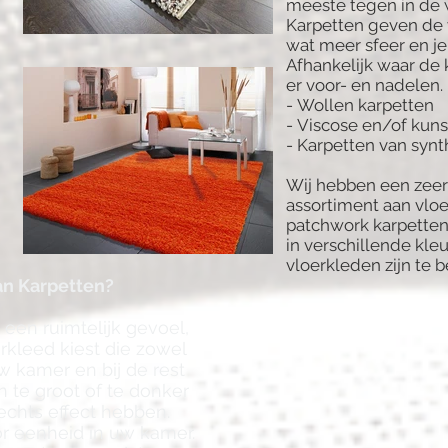
meeste tegen in de
Karpetten geven de
wat meer sfeer en je
Afhankelijk waar de 
er voor- en nadelen.
- Wollen karpetten
- Viscose en/of kuns
- Karpetten van synt
Wij hebben een zeer
assortiment aan vloe
patchwork karpetten
in verschillende kle
vloerkleden zijn te b
an Karpetten?
een ruimtelijk gevoel,
rkleed kiest die zowel
w kamer en bij de rest
n te groot of te donker
echts effect hebben.
or eenheid in uw kamer
.