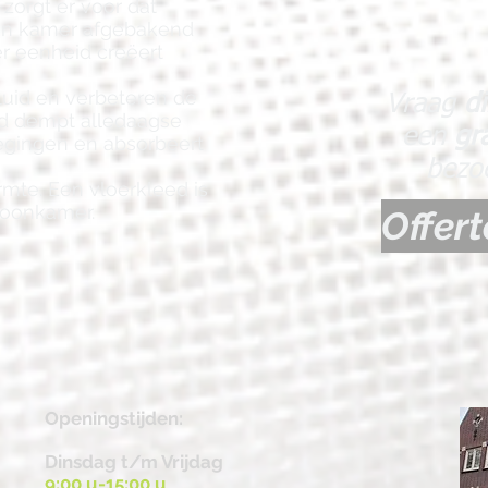
 zorgt er voor dat
een kamer afgebakend
r eenheid creëert
uid en verbeteren de
Vraag
d
d dempt alledaagse
een
gr
egingen en absorbeert
bezo
rmte.
Een vloerkleed is
woonkamer.
Offer
Openingstijden:
Dinsdag t/m Vrijdag
9:00 u-15:00 u