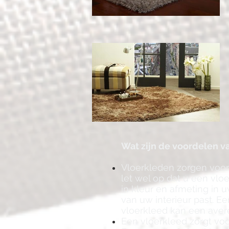
Wat zijn de voordelen v
Vloerkleden zorgen voor 
l
et wel op dat u een vloe
in kleur en afmeting in u
van uw interieur past. Ee
vloerkleed kan een aver
Een vloerkleed zorgt vo