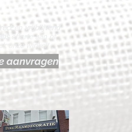
irect
en
vrijblijvend
atis
offerte aan of
ek onze winkel!
te aanvragen