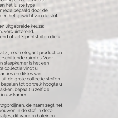
an het juiste type
 mede bepaald door de
 en het gewicht van de stof.
een uitgebreide keuze:
in, verduisterend,
d of zelfs printstoffen die u
t zijn een elegant product en
erschillende ruimtes. Voor
 slaapkamer is het een
ze collectie vindt u
anties en diktes van
 uit de grote collectie stoffen
t bepalen tot op welk hoogte u
akken, bepaalt u zelf de
l in uw kamer.
wgordijnen, de naam zegt het
 vouwen in de stof. In deze
aafjes, dit worden baleinen