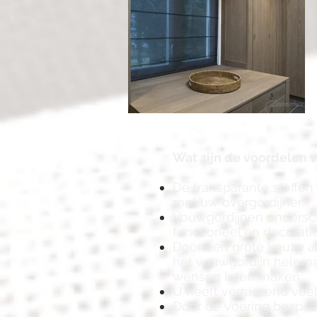
Wat zijn de voordelen 
De transparante stoffen
met uw overgordijnen;
Vouwgordijnen ondersc
functioneel en decorati
Door een grote keuze a
het vouwgordijn helema
wensen laten maken;
U heeft verrassend veel
Door de voering bespaar