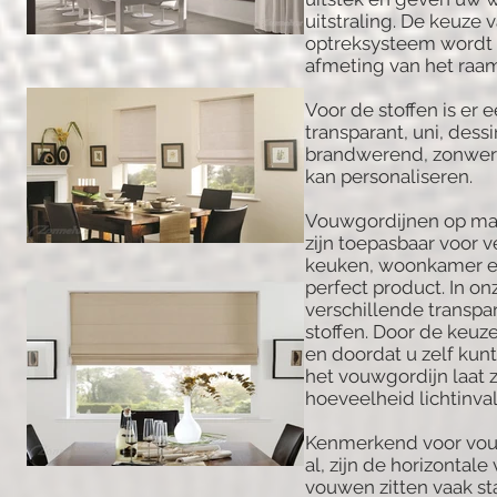
uitstraling. De keuze v
optreksysteem wordt
afmeting van het raam
Voor de stoffen is er 
transparant, uni, dess
brandwerend, zonweren
kan personaliseren.
Vouwgordijnen op maa
zijn toepasbaar voor v
keuken, woonkamer en
perfect product. In on
verschillende transpar
stoffen. Door de keuze
en doordat u zelf kun
het vouwgordijn laat z
hoeveelheid lichtinva
Kenmerkend voor vou
al, zijn de horizontale
vouwen zitten vaak st