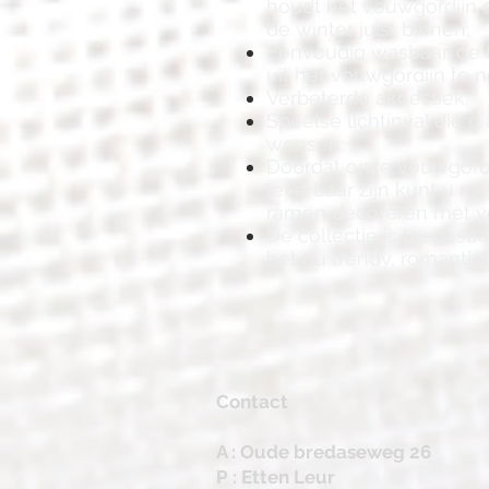
houdt het vouwgordijn 
de winter juist binnen;
Eenvoudig wasbaar, de b
uit het vouwgordijn te 
Verbeterde akoestiek;
Speelse lichtinval die 
wensen;
Doordat onze vouwgordi
leverbaar zijn kunt u m
ramen decoreren met v
De collectie is toepasbaa
het nu trendy, romantisch
Contact
A : Oude bredaseweg 26
P : Etten Leur