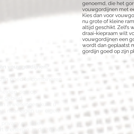
genoemd, die het gordi
vouwgordijnen met ee
Kies dan voor vouwgor
nu grote of kleine ra
altijd geschikt. Zelf
draai-kiepraam wilt v
vouwgordijnen een go
wordt dan geplaatst m
gordijn goed op zijn ple
van vouwgordijnen?
 zijn goed te combineren
heiden zich op
ef gebied;
an afwerkingen kunt u
al naar eigen uw eigen
 privacy en sfeer;
t u energie, in de zomer