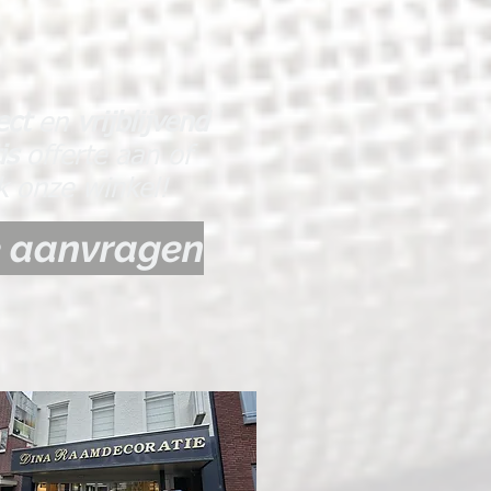
ect
en
vrijblijvend
tis
offerte aan of
 onze winkel!
e aanvragen