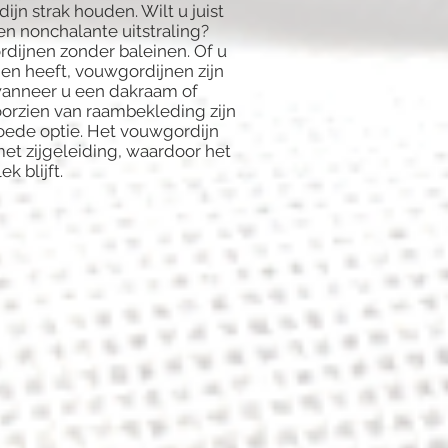
jn strak houden. Wilt u juist
n nonchalante uitstraling?
dijnen zonder baleinen. Of u
men heeft, vouwgordijnen zijn
s wanneer u een dakraam of
oorzien van raambekleding zijn
ede optie. Het vouwgordijn
et zijgeleiding, waardoor het
k blijft.