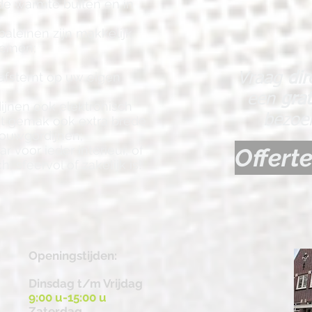
de warmte buiten en in
aleinen zijn makkelijk
nemen;
u afstemt op uw eigen
Vraag
dir
een
gra
jnen ook elektronisch
bezoek
et gemak ook extra brede
ouwgordijnen;
r voor ieder interieur, of
Offert
, sfeervol of zakelijk is!
Openingstijden:
Dinsdag t/m Vrijdag
9:00 u-15:00 u
Zaterdag