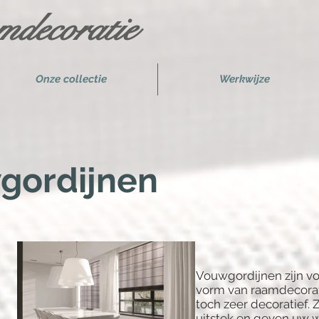
decoratie
Onze collectie
Werkwijze
gordijnen
Vouwgordijnen zijn voo
vorm van raamdecorati
toch zeer decoratief. 
uitstek en geven uw 