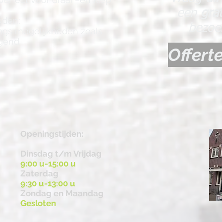
een
gra
uden;
bezoe
ings mogelijkheden zoals
ngend
Offert
Openingstijden:
Dinsdag t/m Vrijdag
9:00 u-15:00 u
Zaterdag
9:30 u-13:00 u
Zondag en Maandag
Gesloten