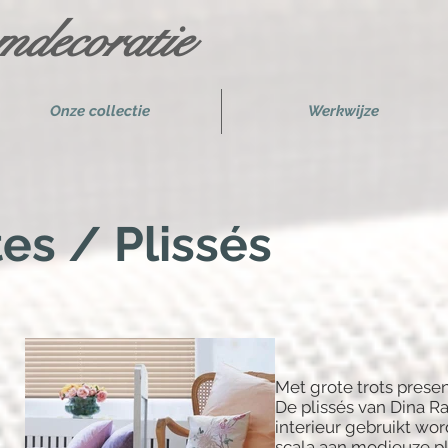
decoratie
Onze collectie
Werkwijze
es / Plissés
Met grote trots presen
De plissés van Dina R
interieur gebruikt wo
scala aan modieuze pl