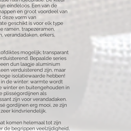
jn eindeloos. Een van de
chappen en groot voordeel van
at deze vorm van
te geschikt is voor elk type
le ramen, trapezeramen,
 verandadaken, erkers,
stofdiktes mogelijk; transparant
verduisterend. Bepaalde series
an een dun laagje aluminium
leen verduisterend zijn, maar
 hoge isolatiewaarde hebben!
 in de winter: warmte wordt
 winter en buitengehouden in
 plisségordijnen als
ssant zijn voor verandadaken.
ssé gordijnen erg mooi, ze zijn
eer kindvriendelijk.
at komen helemaal tot zijn
er de begrippen veelzijdigheid,