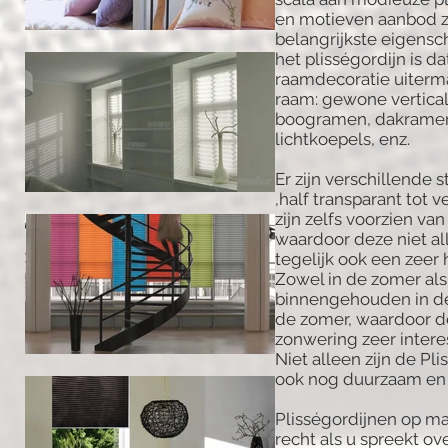
en motieven aanbod zi
belangrijkste eigens
het plisségordijn is d
raamdecoratie uiterma
raam: gewone vertica
boogramen, dakramen,
lichtkoepels, enz.
Er zijn verschillende 
,half transparant tot 
zijn zelfs voorzien v
waardoor deze niet al
tegelijk ook een zeer
Zowel in de zomer als
binnengehouden in de
de zomer, waardoor de
zonwering zeer intere
Niet alleen zijn de Pli
ook nog duurzaam en z
Plisségordijnen op ma
recht als u spreekt ov