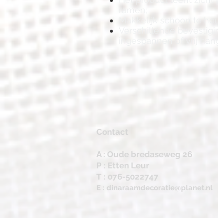
ramen;
Makkelijk schoon te ho
Verschillende bevestig
ingespannen of vrij ha
Contact
A : Oude bredaseweg 26
P : Etten Leur
T : 076-5022747
E :
dinaraamdecoratie@planet.nl