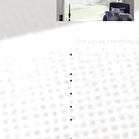
Wat zijn de voordelen 
Plissés zijn warmte wer
vuilafstotend, beeldsc
vertragend;
Een veelzijdig, stijlvol, s
U bepaalt zelf de hoeve
behoud van alle privacy
Perfecte klimaatbeheer
energiebesparend produ
Een plissé is de ideale
denkbare raamsituatie;
Van onder naar boven 
naar onder. Alles is mog
maat!;
Het product leent zicht 