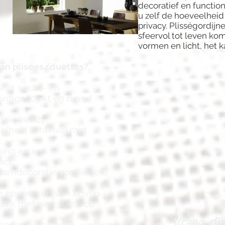
decoratief en function
u zelf de hoeveelheid
privacy. Plisségordij
sfeervol tot leven ko
vormen en licht, het k
van plisees/duettes?
end, vocht- en
hermgeschikt en brand
trak, trendy;
elheid lichtinval met
;
sing en een
ct;
 raamdecoratie voor iedere
te openen en van boven
elijk met een plissé op
Vraag
di
perfect voor draai –en kiep