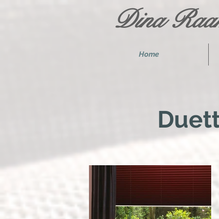
Dina Raam
Home
Duett