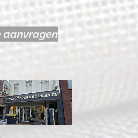
tis
offerte aan of
k onze winkel!
e aanvragen